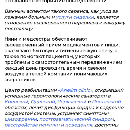
осознанное восприятие повседневности.
Важным аспектом такого сервиса, как уход за
лежачим больным и
услуги сиделки
, является
отношение вышколенного персонала к каждому
постояльцу.
Няни и медсестры обеспечивают
своевременный прием медикаментов и пищи,
оказывают бытовую и гигиеническую опеку, а
также помогают пациентам, у которых
проблемы с самостоятельным передвижением,
каждый день проводить время н свежем
воздухе в теплой компании понимающих
сверстников.
Центр реабилитации
«Anelim clinic»
, открывший
успешные геронтологические санатории в
Киевской
,
Одесской
,
Черкасской
и
Полтавской
областях, лечит дисфункции сердца и сердечно-
сосудистой системы, устраняет симптомы
шизофрении
,
посттравматический синдром
,
расстройства психики и поведения
, доступны