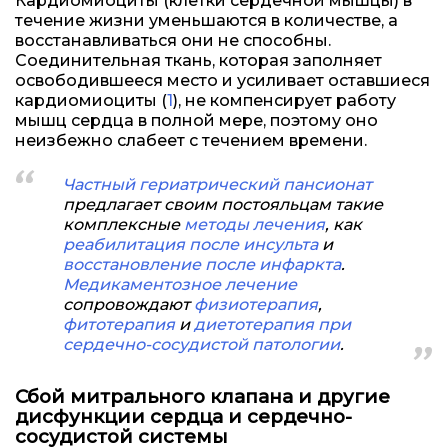
Кардиомиоциты (клетки сердечной мышцы) в
течение жизни уменьшаются в количестве, а
восстанавливаться они не способны.
Соединительная ткань, которая заполняет
освободившееся место и усиливает оставшиеся
кардиомиоциты (
1
), не компенсирует работу
мышц сердца в полной мере, поэтому оно
неизбежно слабеет с течением времени.
Частный гериатрический пансионат
предлагает своим постояльцам такие
комплексные
методы лечения
, как
реабилитация после инсульта
и
восстановление после инфаркта
.
Медикаментозное лечение
сопровождают
физиотерапия
,
фитотерапия
и
диетотерапия при
сердечно-сосудистой патологии
.
Сбой митрального клапана и другие
дисфункции сердца и сердечно-
сосудистой системы