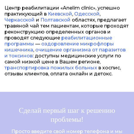
Центр реабилитации «Anelim clinic», успешно
практикующий в
Киевской
,
Одесской
,
Черкасской
и
Полтавской
областях, предлагает
травяной чай тем пациентам, которые проходят
реконструкцию определенных органов и
проводят следующие
реабилитационные
программы
—
оздоровление микрофлоры
кишечника
,
очищение организма от паразитов
и токсинов
: доступны медицинские услуги по
самой низкой цене в Вашем регионе,
транспортировка пожилых больных
в хоспис,
отзывы клиентов, оплата онлайн и детокс.
Сделай первый шаг к решению
проблемы!
Просто введите свой номер телефона и мы