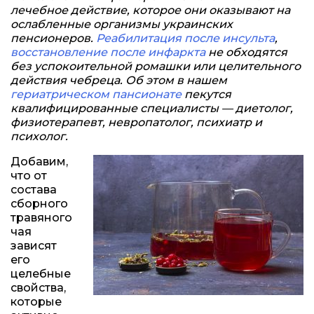
лечебное действие, которое они оказывают на
ослабленные организмы украинских
пенсионеров.
Реабилитация после инсульта
,
восстановление после инфаркта
не обходятся
без успокоительной ромашки или целительного
действия чебреца. Об этом в нашем
гериатрическом пансионате
пекутся
квалифицированные специалисты — диетолог,
физиотерапевт, невропатолог, психиатр и
психолог.
Добавим,
что от
состава
сборного
травяного
чая
зависят
его
целебные
свойства,
которые