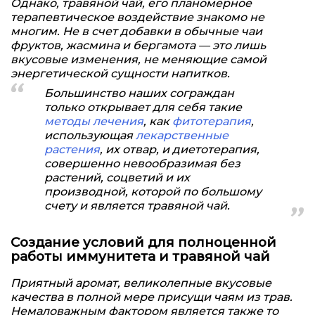
Однако, травяной чай, его планомерное
терапевтическое воздействие знакомо не
многим. Не в счет добавки в обычные чаи
фруктов, жасмина и бергамота — это лишь
вкусовые изменения, не меняющие самой
энергетической сущности напитков.
Большинство наших сограждан
только открывает для себя такие
методы лечения
, как
фитотерапия
,
использующая
лекарственные
растения
, их отвар, и диетотерапия,
совершенно невообразимая без
растений, соцветий и их
производной, которой по большому
счету и является травяной чай.
Создание условий для полноценной
работы иммунитета и травяной чай
Приятный аромат, великолепные вкусовые
качества в полной мере присущи чаям из трав.
Немаловажным фактором является также то