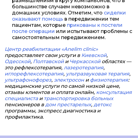
размышлениям в кругу компаньонов, что в
большинстве случаем невозможно в
домашних условиях. Отметим, что
сиделки
оказывают помощь
в передвижении тем
пациентам, которые
прикованы к постели
после операции
или испытывают проблемы с
самостоятельным передвижением.
Центр реабилитации «Anelim clinic»
предоставляет свои услуги в
Киевской
,
Одесской
,
Полтавской
и
Черкасской
областях —
это рефлексотерапия,
лазеротерапия
,
иглорефлексотерапия
,
ультразвуковая терапия
,
ультрафонофорез
,
электросон
и
физиотерапия
:
медицинские услуги по самой низкой цене,
отзывы клиентов и оплата онлайн,
консультация
специалиста
и
транспортировка больных
пенсионеров в
дом престарелых
,
детокс
программы, экспресс диагностика и
профилактика.