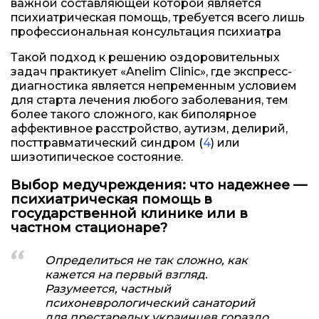
важной составляющей которой является
психиатрическая помощь, требуется всего лишь
профессиональная консультация психиатра
Такой подход к решению оздоровительных
задач практикует «Anelim Clinic», где экспресс-
диагностика является непременным условием
для старта лечения любого заболевания, тем
более такого сложного, как биполярное
аффективное расстройство, аутизм, делирий,
посттравматический синдром (
4
) или
шизотипическое состояние.
Выбор медучреждения: что надежнее —
психиатрическая помощь в
государственной клинике или в
частном стационаре?
Определиться не так сложно, как
кажется на первый взгляд.
Разумеется, частный
психоневрологический санаторий
для престарелых украинцев гораздо