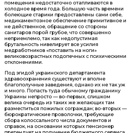
помещения недостаточно отапливаются в
холодное время года. Большую часть времени
болеющие старики предоставлены сами себе,
медикаментозное обеспечение примитивное и
не действенное, обращение со стороны
санитаров порой грубое, что совершенно
неприемлемо, так как недопустимая
брутальность нивелирует все усилия
медработников «поставить на ноги»
великовозрастных подопечных с психическими
отклонениями.
Под эгидой украинского департамента
здравоохранения существуют и вполне
благополучные заведения, однако их не так уж
и много. Попасть туда обычному гражданину
Украины непросто — во-первых, слишком
велика очередь из таких же желающих там
разместиться пожилых сограждан; во-вторых —
бюрократические проволочки, требующие
сбора колоссального числа документов и
справок, на основании которых пенсионер
претендует на получение бюджетного сервиса