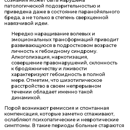
сознания может быть нарушена
патологической подозрительностью и
приведена даже в состояние паранойяльного
бреда, а не только в степень сверхценной
навязчивой идеи.
Нередко наращивание волевых и
эмоциональных трансформаций приводит
развивающуюся в подростковом возрасте
личность к гебоидному синдрому.
Алкоголизация, наркотизация,
совершение правонарушений, склонность
к бродяжничеству и лживости
характеризуют гебоидность в полной
мере. Отметим, что шизотипическое
расстройство в своем непрерывном
течении обладает именно такой
динамикой.
Порой возникают ремиссия и спонтанная
компенсация, которые заметно сглаживают,
ослабляют психопатические и невротические
симптомы. В такие периоды больные стараются