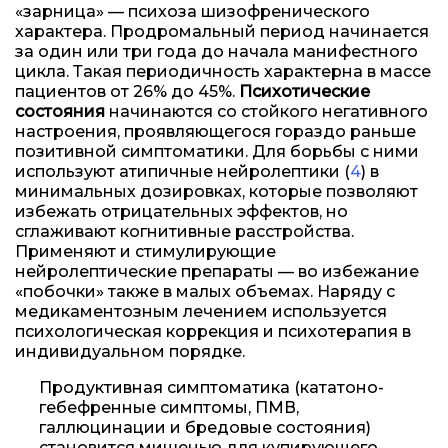
«зарница» — психоза шизофренического
характера. Продромальный период начинается
за один или три года до начала манифестного
цикла. Такая периодичность характерна в массе
пациентов от 26% до 45%.
Психотические
состояния
начинаются со стойкого негативного
настроения, проявляющегося гораздо раньше
позитивной симптоматики. Для борьбы с ними
используют атипичные нейролептики (
4
) в
минимальных дозировках, которые позволяют
избежать отрицательных эффектов, но
сглаживают когнитивные расстройства.
Применяют и стимулирующие
нейролептические препараты — во избежание
«побочки» также в малых объемах. Наряду с
медикаментозным лечением используется
психологическая коррекция и психотерапия в
индивидуальном порядке.
Продуктивная симптоматика (кататоно-
гебефренные симптомы, ПМВ,
галлюцинации и бредовые состояния)
становится мишенью для купирующего