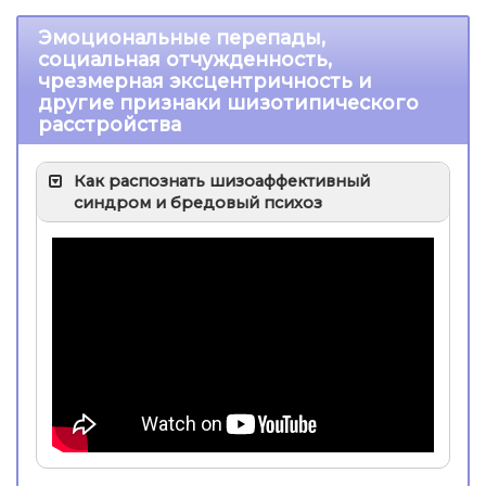
Эмоциональные перепады,
социальная отчужденность,
чрезмерная эксцентричность и
другие признаки шизотипического
расстройства
Как распознать шизоаффективный
синдром и бредовый психоз